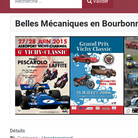
Valider
Type 2 or more characters for results.
Belles Mécaniques en Bourbonna
2
1
4
Détails